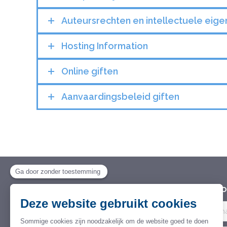
Auteursrechten en intellectuele eig
Hosting Information
Online giften
Aanvaardingsbeleid giften
Stichting Wereld Dorpen voor
Wil je 
Kinderen
Stichting van Openbaar Nut