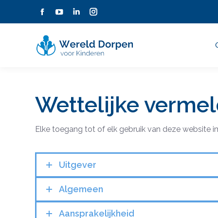
Facebook
YouTube
Linkedin
Instagram
page
page
page
page
opens
opens
opens
opens
in
in
in
in
new
new
new
new
window
window
window
window
Wettelijke verme
Elke toegang tot of elk gebruik van deze website 
Uitgever
Algemeen
Aansprakelijkheid