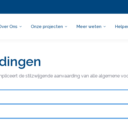
Over Ons
Onze projecten
Meer weten
Helpe
ldingen
impliceert de stilzwijgende aanvaarding van alle algemene v