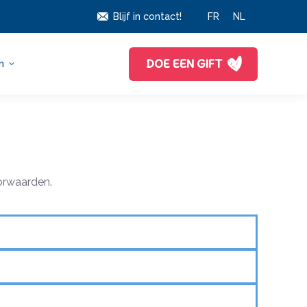
Blijf in contact!
FR
NL
DOE EEN GIFT
n
oorwaarden.