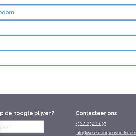
endom
op de hoogte blijven?
Contacteer ons
+32 2 230 16 37
info@werelddorpenvoorkinde