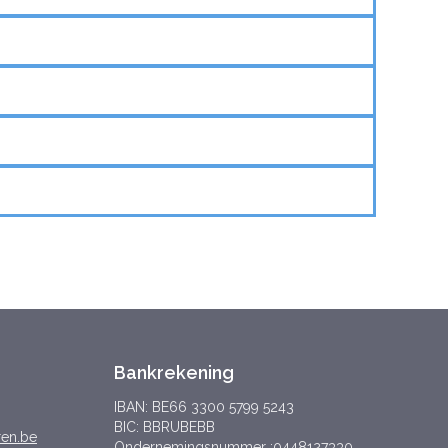
Bankrekening
IBAN: BE66 3300 5799 5243
BIC: BBRUBEBB
ren.be
Ondernemingsnummer :0448127330