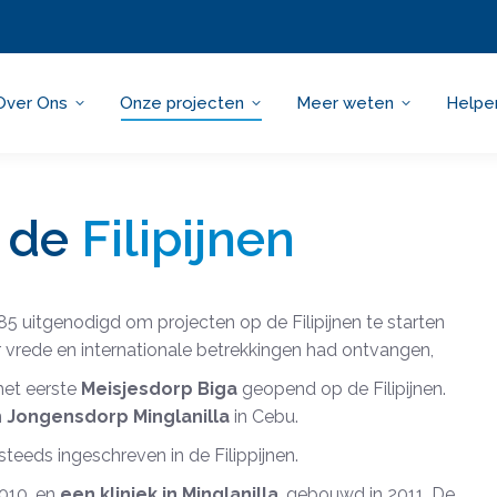
Over Ons
Onze projecten
Meer weten
Helpe
n de
Filipijnen
85 uitgenodigd om projecten op de Filipijnen te starten
 vrede en internationale betrekkingen had ontvangen,
het eerste
Meisjesdorp Biga
geopend op de Filipijnen.
n
Jongensdorp Minglanilla
in Cebu.
eeds ingeschreven in de Filippijnen.
010, en
een kliniek in Minglanilla
, gebouwd in 2011. De