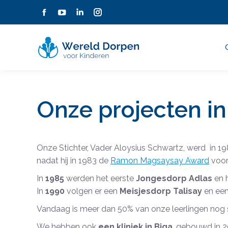
Facebook
YouTube
Linkedin
Instagram
page
page
page
page
opens
opens
opens
opens
in
in
in
in
new
new
new
new
window
window
window
window
Onze projecten i
Onze Stichter, Vader Aloysius Schwartz, werd in 19
nadat hij in 1983 de
Ramon Magsaysay Award
voor
In
1985
werden het eerste
Jongesdorp Adlas
en 
In
1990
volgen er een
Meisjesdorp Talisay
en ee
Vandaag is meer dan 50% van onze leerlingen nog st
We hebben ook
een kliniek in Biga
, gebouwd in 2