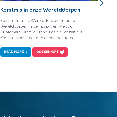
Kerstmis in onze Werelddorpen
Nieu
juli
Kerstmis in onze Werelddorpen In onze
Werelddorpen in de Filippijnen, Mexico,
juni-j
Guatemala, Brazilië, Honduras en Tanzania is
sport
Kerstmis veel meer dan alleen een feest!…
diplo
READ MORE
DOE EEN GIFT
REA