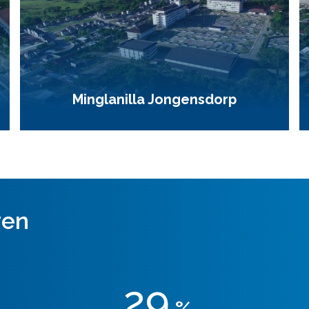
Minglanilla Jongensdorp
ren
29
%