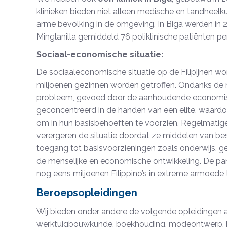
klinieken bieden niet alleen medische en tandheelk
arme bevolking in de omgeving. In Biga werden in 2
Minglanilla gemiddeld 76 poliklinische patiënten p
Sociaal-economische situatie:
De sociaaleconomische situatie op de Filipijnen
miljoenen gezinnen worden getroffen. Ondanks de 
probleem, gevoed door de aanhoudende economisch
geconcentreerd in de handen van een elite, waardoor
om in hun basisbehoeften te voorzien. Regelmatig
verergeren de situatie doordat ze middelen van b
toegang tot basisvoorzieningen zoals onderwijs, g
de menselijke en economische ontwikkeling. De pa
nog eens miljoenen Filippino’s in extreme armoede 
Beroepsopleidingen
Wij bieden onder andere de volgende opleidingen
werktuigbouwkunde, boekhouding, modeontwerp, b