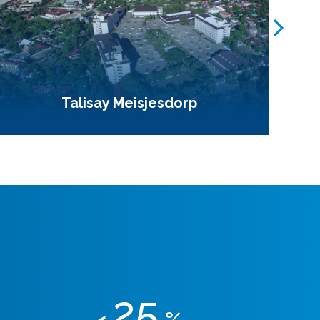
Talisay Meisjesdorp
25
<
%