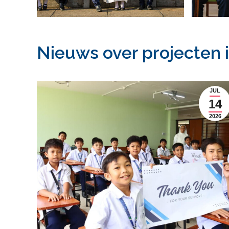
Nieuws over projecten i
NOV
JUL
25
14
2016
2026