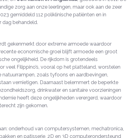
undige zorg aan onze leerlingen, maar ook aan de zeer
023 gemiddeld 112 poliklinische patiënten en in
er dag behandeld.
 wordt gekenmerkt door extreme armoede waardoor
recente economische groei blijft armoede een groot
e ongelijkheid. De rijkdom is grotendeels
 veel Filippino’s, vooral op het platteland, worstelen
e natuurrampen, zoals tyfoons en aardbevingen,
estaan vernietigen. Daarnaast belemmert de beperkte
ezondheidszorg, drinkwater en sanitaire voorzieningen
ndemie heeft deze ongelijkheden verergerd, waardoor
terecht zijn gekomen.
 aan: onderhoud van computersystemen, mechatronica,
akken en patisserie, 2D en 3D computerondersteund