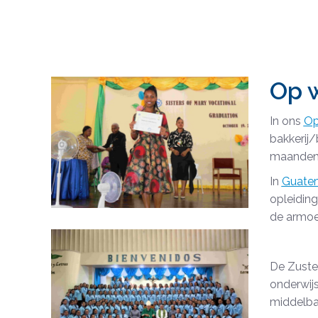
Op 
In ons
Op
bakkerij/
maanden 
In
Guate
opleidin
de armoe
De Zuster
onderwijs
middelba