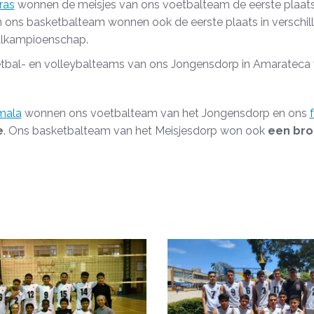
ras
wonnen de meisjes van ons voetbalteam de eerste plaat
n ons basketbalteam wonnen ook de eerste plaats in verschill
lkampioenschap.
tbal- en volleybalteams van ons Jongensdorp in Amaratec
mala
wonnen ons voetbalteam van het Jongensdorp en ons
e
. Ons basketbalteam van het Meisjesdorp won ook
een bro