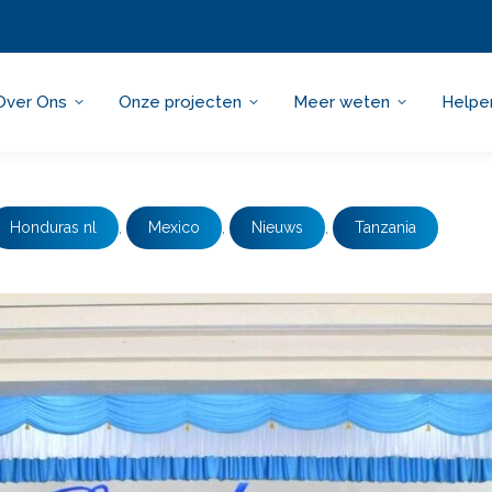
Over Ons
Onze projecten
Meer weten
Helpe
Honduras nl
,
Mexico
,
Nieuws
,
Tanzania