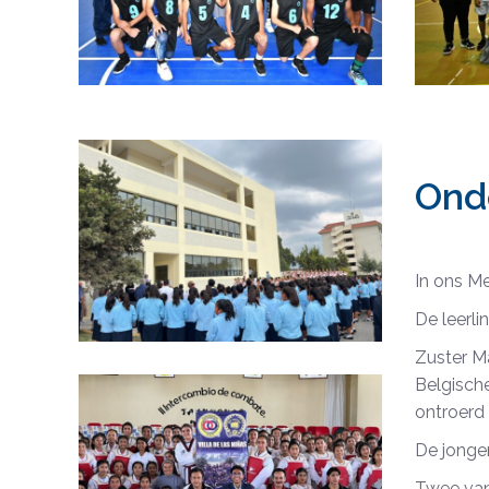
Ond
In ons M
De leerl
Zuster M
Belgisch
ontroerd
De jongen
Twee van 