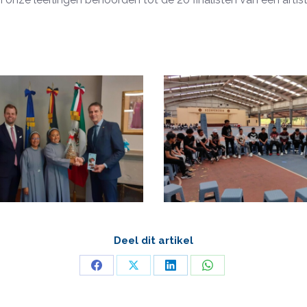
Deel dit artikel
Deel
Deel
Deel
Deel
op
op
op
op