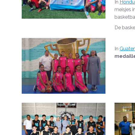
In
Hondu
meisjes i
basketba
De baske
In
Guate
medaill