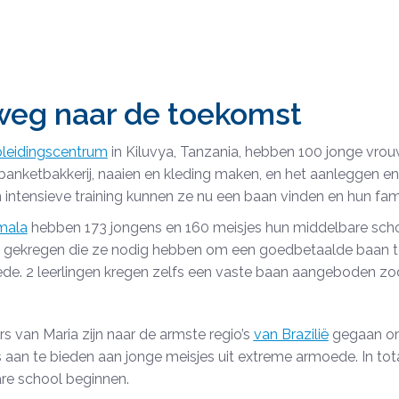
weg naar de toekomst
leidingscentrum
in Kiluvya, Tanzania, hebben 100 jonge vrouw
banketbakkerij, naaien en kleding maken, en het aanleggen en 
intensieve training kunnen ze nu een baan vinden en hun fa
mala
hebben 173 jongens en 160 meisjes hun middelbare sch
g gekregen die ze nodig hebben om een goedbetaalde baan te
de. 2 leerlingen kregen zelfs een vaste baan aangeboden zo
s van Maria zijn naar de armste regio’s
van Brazilië
gegaan om 
 aan te bieden aan jonge meisjes uit extreme armoede. In totaa
re school beginnen.