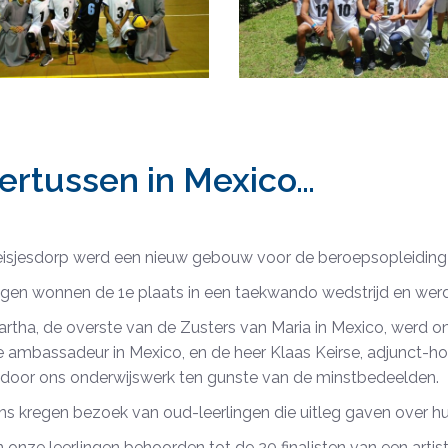
ertussen in
Mexico
…
eisjesdorp werd een nieuw gebouw voor de beroepsopleiding v
ingen wonnen de 1e plaats in een taekwando wedstrijd en wer
artha, de overste van de Zusters van Maria in Mexico, werd 
e ambassadeur in Mexico, en de heer Klaas Keirse, adjunct-
 door ons onderwijswerk ten gunste van de minstbedeelden.
s kregen bezoek van oud-leerlingen die uitleg gaven over hu
onze leerlingen behoorden tot de 20 finalisten van een artist