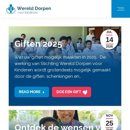
JUL
14
Giften 2025
2026
Wat uw giften mogelijk maakten in 2025 De
werking van Stichting Wereld Dorpen voor
Kinderen wordt grotendeels mogelijk gemaakt
door de giften, schenkingen en…
READ MORE
DOE EEN GIFT
NOV
25
Ontdek de wensen van