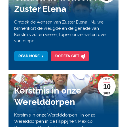
2025
Zuster Elena
Ontdek de wensen van Zuster Elena Nu we
binnenkort de vreugde en de genade van
Kerstmis zullen vieren, lopen onze harten over
van diepe…
READ MORE
DOE EEN GIFT
DEC
10
Kerstmis in onze
2024
Werelddorpen
Kerstmis in onze Werelddorpen In onze
Werelddorpen in de Filippijnen, Mexico,