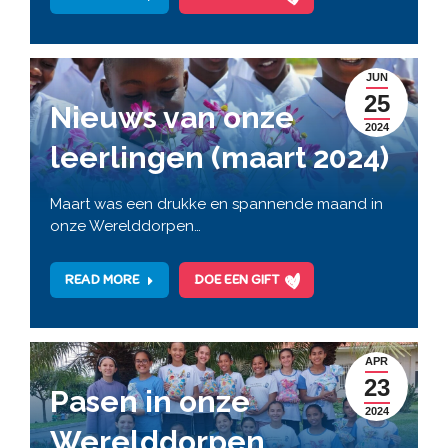
JUN
25
Nieuws van onze
2024
leerlingen (maart 2024)
Maart was een drukke en spannende maand in
onze Werelddorpen…
READ MORE
DOE EEN GIFT
APR
23
Pasen in onze
2024
Werelddorpen