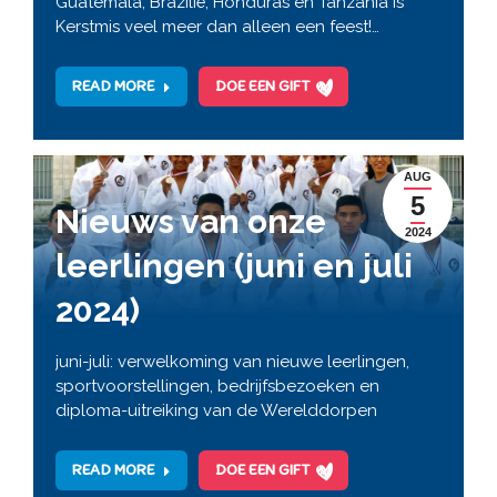
Guatemala, Brazilië, Honduras en Tanzania is
Kerstmis veel meer dan alleen een feest!…
READ MORE
DOE EEN GIFT
AUG
5
Nieuws van onze
2024
leerlingen (juni en juli
2024)
juni-juli: verwelkoming van nieuwe leerlingen,
sportvoorstellingen, bedrijfsbezoeken en
diploma-uitreiking van de Werelddorpen
READ MORE
DOE EEN GIFT