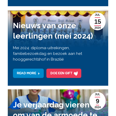
JUL
15
Nieuws van onze
2024
leerlingen (mei 2024)
Mei 2024: diploma-uitreikingen,
familiebezoekdag en bezoek aan het
hooggerechtshof in Brazilië
READ MORE
DOE EEN GIFT
JUL
9
Je verjaardag vieren
2024
om van de armoede te