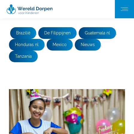
Brazilië
,
De Filippijnen
,
Guatemala nl
,
Honduras nl
,
Mexico
,
Nieuws
,
Tanzania