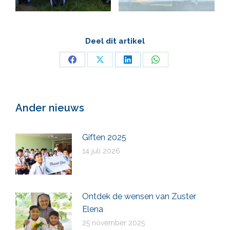
Deel dit artikel
Deel
Deel
Deel
Deel
op
op
op
op
Facebook
X
LinkedIn
WhatsApp
Ander nieuws
Giften 2025
14 juli 2026
Ontdek de wensen van Zuster
Elena
25 november 2025