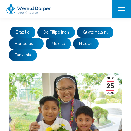
Brazilië
,
De Filippijnen
,
Guatemala nl
,
Honduras nl
,
Mexico
,
Nieuws
,
Tanzania
NOV
25
2025