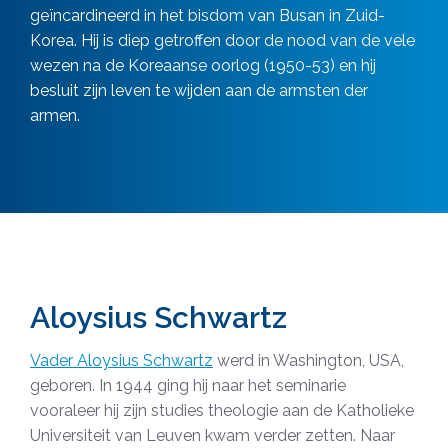
geïncardineerd in het bisdom van Busan in Zuid-
Korea. Hij is diep getroffen door de nood van de vele
wezen na de Koreaanse oorlog (1950-53) en hij
besluit zijn leven te wijden aan de armsten der
armen.
Aloysius Schwartz
Vader Aloysius Schwartz
werd in Washington, USA,
geboren. In 1944 ging hij naar het seminarie
vooraleer hij zijn studies theologie aan de Katholieke
Universiteit van Leuven kwam verder zetten. Naar