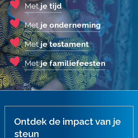
Met
je tijd
Met
je onderneming
Met
je testament
Met
je familiefeesten
Ontdek de impact van je
steun