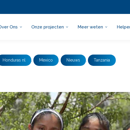
Over Ons
Onze projecten
Meer weten
Helpe
Honduras nl
,
Mexico
,
Nieuws
,
Tanzania