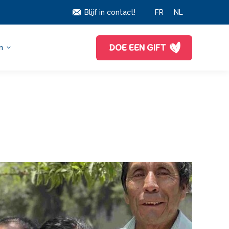
Blijf in contact!
FR
NL
DOE EEN GIFT
n