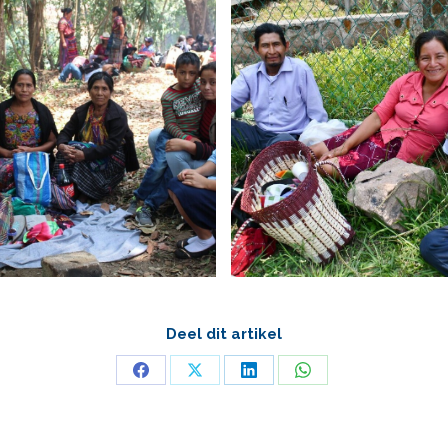
Deel dit artikel
Deel
Deel
Deel
Deel
op
op
op
op
Facebook
X
LinkedIn
WhatsApp