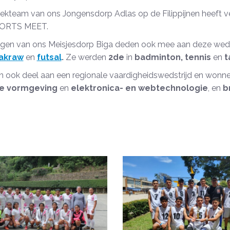
iekteam van ons Jongensdorp Adlas op de Filippijnen heeft v
ORTS MEET.
ingen van ons Meisjesdorp Biga deden ook mee aan deze wed
akraw
en
futsal
.
Ze werden
2de
in
badminton, tennis
en
t
 ook deel aan een regionale vaardigheidswedstrijd en wonn
he vormgeving
en
elektronica- en webtechnologie
, en
b