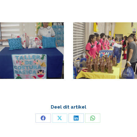
Deel dit artikel
Deel
Deel
Deel
Deel
op
op
op
op