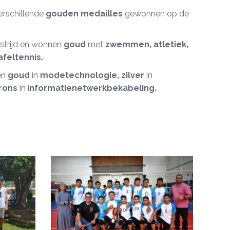
erschillende
gouden medailles
gewonnen op de
strijd en wonnen
goud
met
zwemmen, atletiek,
afeltennis.
en
goud
in
modetechnologie, zilver
in
rons
in i
nformatienetwerkbekabeling.