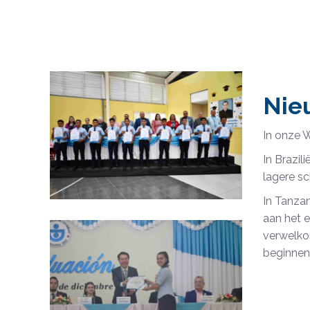
Nie
In onze W
In Brazil
lagere sc
In Tanzan
aan het e
verwelkom
beginnen