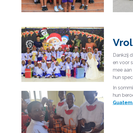
Vrol
Dankzij d
en voor 
mee aan 
hun speci
In sommig
hun bero
Guatem