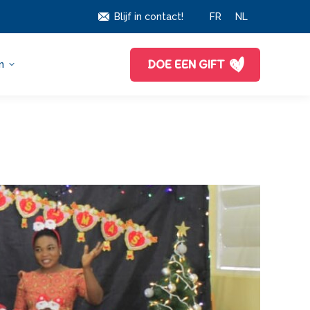
Blijf in contact!
FR
NL
DOE EEN GIFT
n