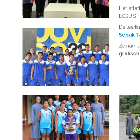
Het atlet
ECSU SP
De leerl
Sepak T
Ze namen
grafisc