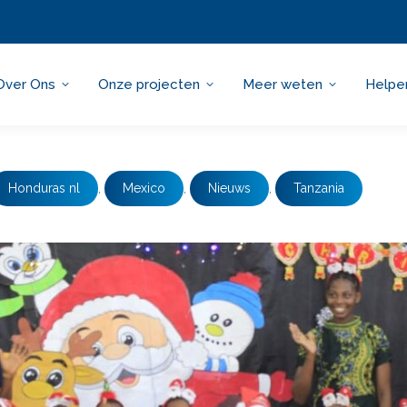
Over Ons
Onze projecten
Meer weten
Helpe
Honduras nl
,
Mexico
,
Nieuws
,
Tanzania