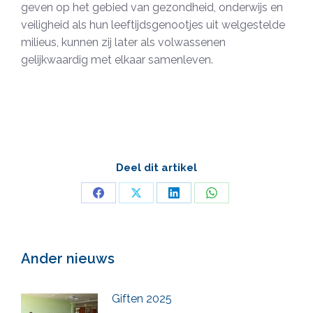
geven op het gebied van gezondheid, onderwijs en
veiligheid als hun leeftijdsgenootjes uit welgestelde
milieus, kunnen zij later als volwassenen
gelijkwaardig met elkaar samenleven.
Deel dit artikel
Deel
Deel
Deel
Deel
op
op
op
op
Facebook
X
LinkedIn
WhatsApp
Ander nieuws
Giften 2025