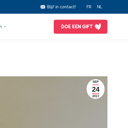
Blijf in contact!
FR
NL
DOE EEN GIFT
n
SEP
24
2017