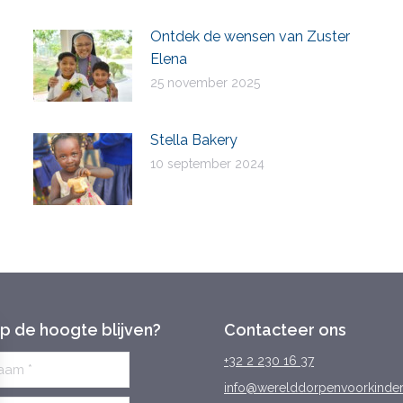
Ontdek de wensen van Zuster
Elena
25 november 2025
Stella Bakery
10 september 2024
op de hoogte blijven?
Contacteer ons
+32 2 230 16 37
info@werelddorpenvoorkinde