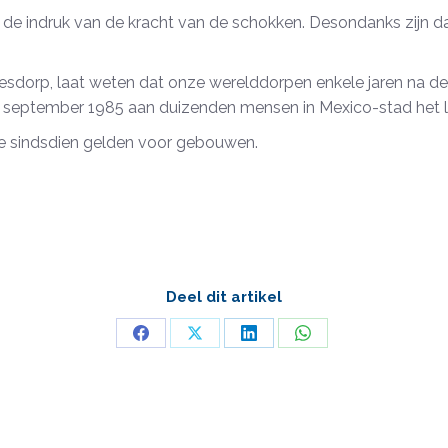
de indruk van de kracht van de schokken. Desondanks zijn daa
esdorp, laat weten dat onze werelddorpen enkele jaren na de 
9 september 1985 aan duizenden mensen in Mexico-stad het l
e sindsdien gelden voor gebouwen.
Deel dit artikel
Deel
Deel
Deel
Deel
op
op
op
op
Facebook
X
LinkedIn
WhatsApp