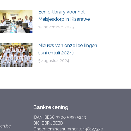
Een e-library voor het
Meisjesdorp in Kisarawe
12 november 2025
Nieuws van onze leerlingen
(juni en juli 2024)
5 augustus 2024
Bankrekening
IBAN: BE66 3300 5799 5243
BIC: BBRUBEBB
ren.be
Ondernemingsnummer :0448127330