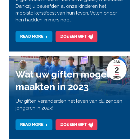
Dankzij u beleefden al onze kinderen het
mooiste kerstfeest van hun leven. Velen onder
hen hadden immers nog…
READ MORE
DOE EEN GIFT
JAN
2
Wat uw giften mogelijk
2024
maakten in 2023
Uw giften veranderden het leven van duizenden
jongeren in 2023!
READ MORE
DOE EEN GIFT