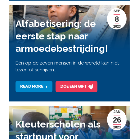
SEP
8
Alfabetisering: de
2023
eerste stap naar
armoedebestrijding!
Eén op de zeven mensen in de wereld kan niet
lezen of schrijven…
READ MORE
DOE EEN GIFT
JAN
26
Kleuterscholen als
2023
startpunt voor