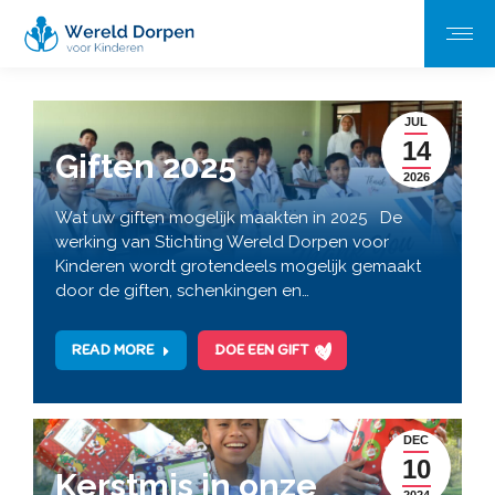
JUL
14
Giften 2025
2026
Wat uw giften mogelijk maakten in 2025 De
werking van Stichting Wereld Dorpen voor
Kinderen wordt grotendeels mogelijk gemaakt
door de giften, schenkingen en…
READ MORE
DOE EEN GIFT
DEC
10
Kerstmis in onze