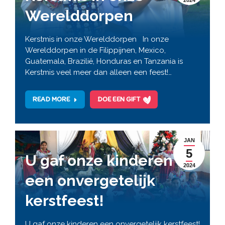
2024
Werelddorpen
Kerstmis in onze Werelddorpen In onze
Werelddorpen in de Filippijnen, Mexico,
Guatemala, Brazilië, Honduras en Tanzania is
Kerstmis veel meer dan alleen een feest!…
READ MORE
DOE EEN GIFT
JAN
5
U gaf onze kinderen
2024
een onvergetelijk
kerstfeest!
U gaf onze kinderen een onvergetelijk kerstfeest!