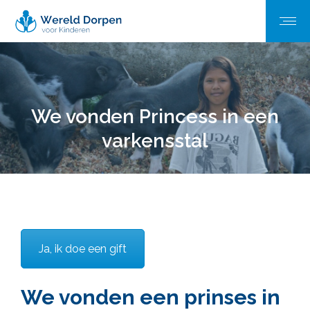
We vonden Princess in een
varkensstal
Ja, ik doe een gift
We vonden een prinses in